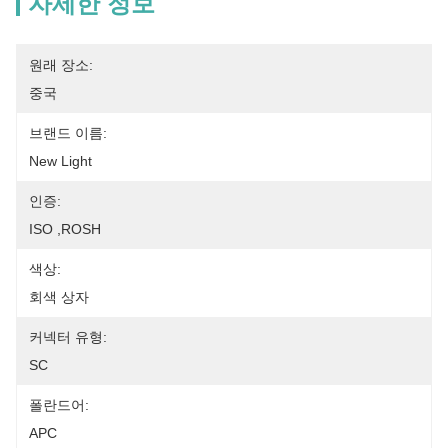
자세한 정보
원래 장소:
중국
브랜드 이름:
New Light
인증:
ISO ,ROSH
색상:
회색 상자
커넥터 유형:
SC
폴란드어:
APC